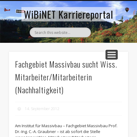
AKTUELLE STELLENANZEIGEN
ZURÜCK ZUM WIBINET
WiBiNET Karriereportal
Fachgebiet Massivbau sucht Wiss.
Mitarbeiter/Mitarbeiterin
(Nachhaltigkeit)
14. September 2012
Am Institut für Massivbau – Fachgebiet Massivbau Prof.
Dr.-Ing. C.-A. Graubner – ist ab sofort die Stelle