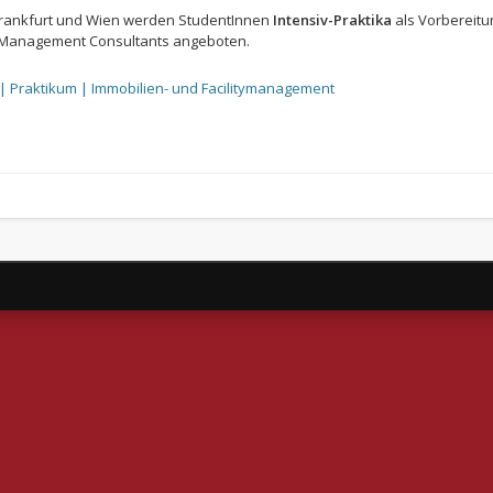
 Frankfurt und Wien werden StudentInnen
Intensiv-Praktika
als Vorbereitu
s Management Consultants angeboten.
 | Praktikum | Immobilien- und Facilitymanagement