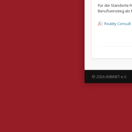
Für die Standorte
Berufseinstieg al
Reality Consult
© 2026 WiBiNET e.V.