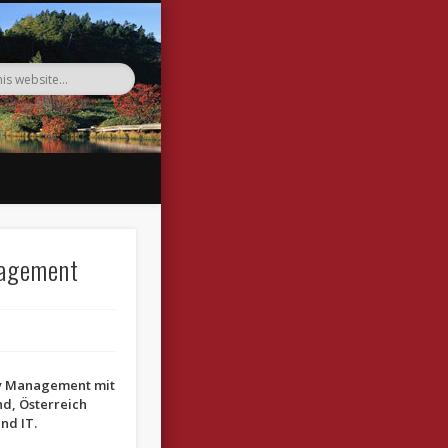
nagement
ity Management mit
and, Österreich
nd IT.