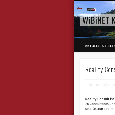
WiBiNET K
AKTUELLE STELL
Reality Con
19. April 201
Reality Consult i
20 Consultants und
und Osteuropa mit