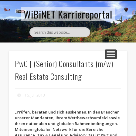
AKTUELLE STELLENANZEIGEN
ZURÜCK ZUM WIBINET
WiBiNET Karriereportal
PwC | (Senior) Consultants (m/w) |
Real Estate Consulting
16. Juli 2013
„Prüfen, beraten und sich auskennen. In den Branchen
unserer Mandanten, ihrem Wettbewerbsumfeld sowie
ihren nationalen und globalen Rahmenbedingungen.
Miteinem globalen Netzwerk für die Bereiche
Assurance, Tax & Legal und Advisory.Das ist PwC und