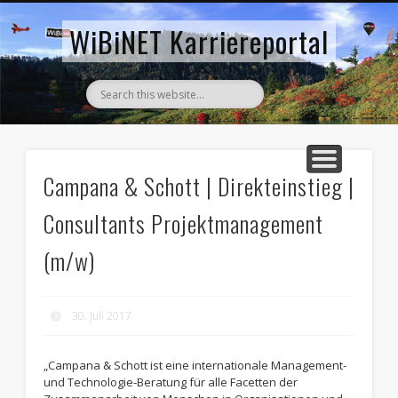
AKTUELLE STELLENANZEIGEN
ZURÜCK ZUM WIBINET
WiBiNET Karriereportal
Campana & Schott | Direkteinstieg |
Consultants Projektmanagement
(m/w)
30. Juli 2017
„Campana & Schott ist eine internationale Management-
und Technologie-Beratung für alle Facetten der