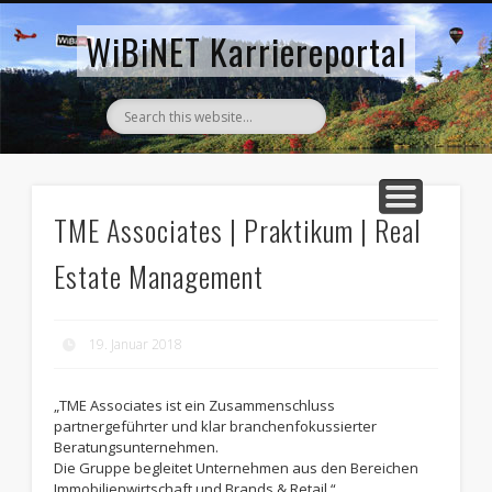
AKTUELLE STELLENANZEIGEN
ZURÜCK ZUM WIBINET
WiBiNET Karriereportal
TME Associates | Praktikum | Real
Estate Management
19. Januar 2018
„TME Associates ist ein Zusammenschluss
partnergeführter und klar branchenfokussierter
Beratungsunternehmen.
Die Gruppe begleitet Unternehmen aus den Bereichen
Immobilienwirtschaft und Brands & Retail.“