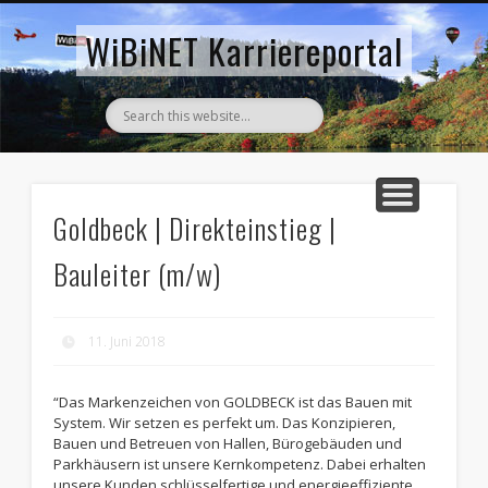
AKTUELLE STELLENANZEIGEN
ZURÜCK ZUM WIBINET
WiBiNET Karriereportal
Goldbeck | Direkteinstieg |
Bauleiter (m/w)
11. Juni 2018
“Das Markenzeichen von GOLDBECK ist das Bauen mit
System. Wir setzen es perfekt um. Das Konzipieren,
Bauen und Betreuen von Hallen, Bürogebäuden und
Parkhäusern ist unsere Kernkompetenz. Dabei erhalten
unsere Kunden schlüsselfertige und energieeffiziente