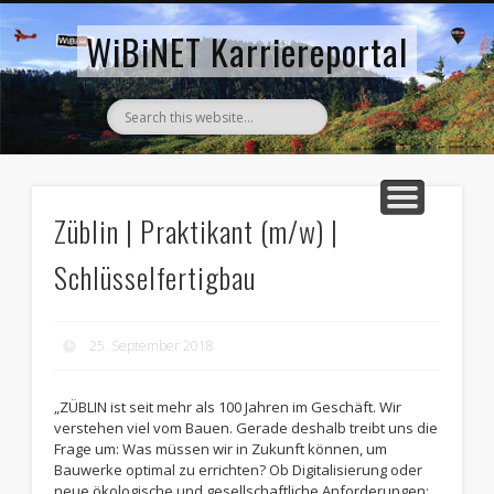
AKTUELLE STELLENANZEIGEN
ZURÜCK ZUM WIBINET
WiBiNET Karriereportal
Züblin | Praktikant (m/w) |
Schlüsselfertigbau
25. September 2018
„ZÜBLIN ist seit mehr als 100 Jahren im Geschäft. Wir
verstehen viel vom Bauen. Gerade deshalb treibt uns die
Frage um: Was müssen wir in Zukunft können, um
Bauwerke optimal zu errichten? Ob Digitalisierung oder
neue ökologische und gesellschaftliche Anforderungen: