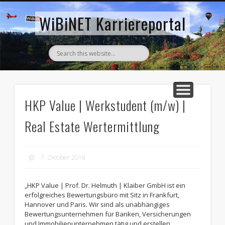
AKTUELLE STELLENANZEIGEN
ZURÜCK ZUM WIBINET
WiBiNET Karriereportal
HKP Value | Werkstudent (m/w) |
Real Estate Wertermittlung
7. Oktober 2018
„HKP Value | Prof. Dr. Helmuth | Klaiber GmbH ist ein
erfolgreiches Bewertungsbüro mit Sitz in Frankfurt,
Hannover und Paris. Wir sind als unabhängiges
Bewertungsunternehmen für Banken, Versicherungen
und Immobilienunternehmen tätig und erstellen