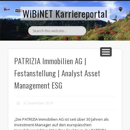
AKTUELLE STELLENANZEIGEN
ZURÜCK ZUM WIBINET
WiBiNET Karriereportal
PATRIZIA Immobilien AG |
Festanstellung | Analyst Asset
Management ESG
4. Dezember 2018
„Die PATRIZIA Immobilien AG ist seit über 30 Jahren als
Investment-Manager auf den europäischen