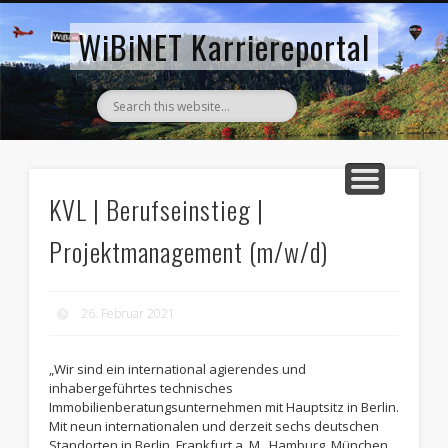
AKTUELLE STELLENANZEIGEN
ZURÜCK ZUM WIBINET
WiBiNET Karriereportal
KVL | Berufseinstieg |
Projektmanagement (m/w/d)
26. Februar 2021
„Wir sind ein international agierendes und
inhabergeführtes technisches
Immobilienberatungsunternehmen mit Hauptsitz in Berlin.
Mit neun internationalen und derzeit sechs deutschen
Standorten in Berlin, Frankfurt a. M., Hamburg, München,