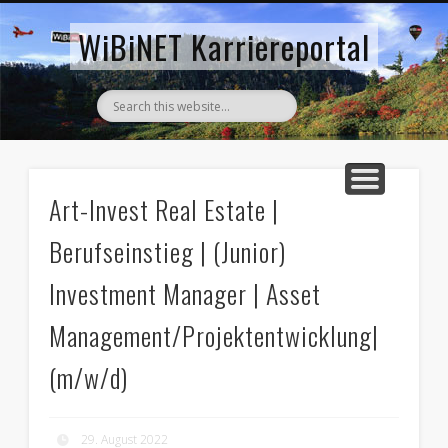
AKTUELLE STELLENANZEIGEN
ZURÜCK ZUM WIBINET
WiBiNET Karriereportal
Art-Invest Real Estate |
Berufseinstieg | (Junior)
Investment Manager | Asset
Management/Projektentwicklung|
(m/w/d)
29. August 2022