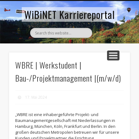
AKTUELLE STELLENANZEIGEN
ZURÜCK ZUM WIBINET
WiBiNET Karriereportal
WBRE | Werkstudent |
Bau-/Projektmanagement |(m/w/d)
17. Mai 2024
„WBRE ist eine inhabergeführte Projekt- und
Baumanagementgesellschaft mit Niederlassungen in
Hamburg, München, Köln, Frankfurt und Berlin. In den
großen deutschen Metropolen betreuen wir für unsere
Kunden und Projektpartner die Errichtung