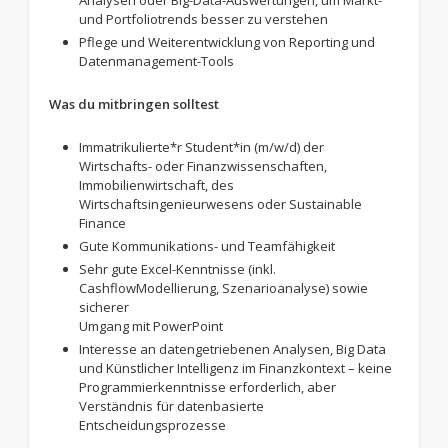
Analysen oder Big-Data-Auswertungen, um Markt-
und Portfoliotrends besser zu verstehen
Pflege und Weiterentwicklung von Reporting und
Datenmanagement-Tools
Was du mitbringen solltest
Immatrikulierte*r Student*in (m/w/d) der
Wirtschafts- oder Finanzwissenschaften,
Immobilienwirtschaft, des
Wirtschaftsingenieurwesens oder Sustainable
Finance
Gute Kommunikations- und Teamfähigkeit
Sehr gute Excel-Kenntnisse (inkl.
CashflowModellierung, Szenarioanalyse) sowie
sicherer
Umgang mit PowerPoint
Interesse an datengetriebenen Analysen, Big Data
und Künstlicher Intelligenz im Finanzkontext – keine
Programmierkenntnisse erforderlich, aber
Verständnis für datenbasierte
Entscheidungsprozesse