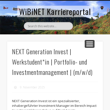
AKTUELLE STELLENANZEIGEN
ZURÜCK ZUM WIBINET
WiBiNET Karriereportal
NEXT Generation Invest |
Werkstudent*in | Portfolio- und
Investmentmanagement | (m/w/d)
9. November 2025
NEXT Generation Invest ist ein spezialisierter,
inhabergeführter Investment Manager im Bereich Impact