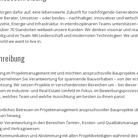
orgen dafür auf, eine lebenswerte Zukunft für nachfolgende Generatione
ir Berater, Umsetzer – oder beides – nachhaltiger, innovativer und wirtsc
ustrie, Energie und Infrastruktur. In interdisziplinären Teams unterstützen
über 70 Standorten weltweit unsere Kunden. Wir denken visionär und reali
dig und im Team. Mit Leidenschaft und modernsten Technologien. We unite
orld we want to live in.
hreibung
rung im Projektmanagement mit und möchten anspruchsvolle Bauprojekte e
übernehmen Sie Verantwortung für spannende Bauvorhaben – von der erst
tzung. Wir setzen Projekte in verschiedensten Bereichen um – bei dieser 
n im Industrie- und Real-Estate-Umfeld im Fokus. Im Bewerbungsprozess
 welches Team und welche Ausrichtung am besten zu Ihnen passt.
rtliches Betreuen im Projektmanagement anspruchsvoller Bauprojekte üb
sen hinweg
r Verantwortung in den Bereichen Termin-, Kosten- und Qualitätsmanag
g und Vertragswesen
 Kommunikation und Abstimmung mit allen Projektbeteiligten während de