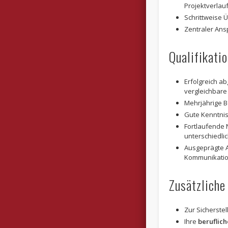
Projektverlau
Schrittweise 
Zentraler Ans
Qualifikati
Erfolgreich a
vergleichbare 
Mehrjährige 
Gute Kenntnis
Fortlaufende 
unterschiedlic
Ausgeprägte 
Kommunikatio
Zusätzliche
Zur Sicherstel
Ihre
beruflic