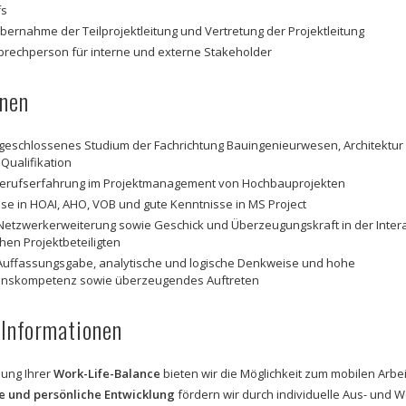
fs
Übernahme der Teilprojektleitung und Vertretung der Projektleitung
prechperson für interne und externe Stakeholder
onen
bgeschlossenes Studium der Fachrichtung Bauingenieurwesen, Architektur
Qualifikation
Berufserfahrung im Projektmanagement von Hochbauprojekten
se in HOAI, AHO, VOB und gute Kenntnisse in MS Project
Netzwerkerweiterung sowie Geschick und Überzeugungskraft in der Intera
hen Projektbeteiligten
Auffassungsgabe, analytische und logische Denkweise und hohe
nskompetenz sowie überzeugendes Auftreten
 Informationen
lung Ihrer
Work-Life-Balance
bieten wir die Möglichkeit zum mobilen Arbe
he und persönliche Entwicklung
fördern wir durch individuelle Aus- und W