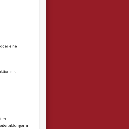
 oder eine
ktion mit
iten
eiterbildungen in