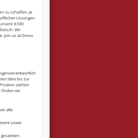
n zu schaffen. Je
haftlicher Lösungen
 unsere 6.500
stisch. Wir
. Join us at Dreso
igenverantwortlich
en Idee bis zur
Position stehen
 finden wir
er alle
ement sowie
s gesamten