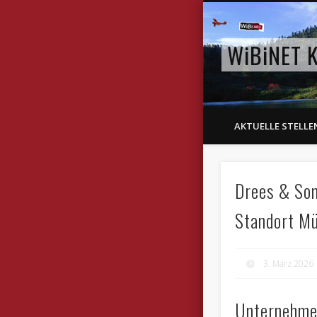
WiBiNET K
AKTUELLE STELL
Drees & Som
Standort M
3. März 2026
Unternehme