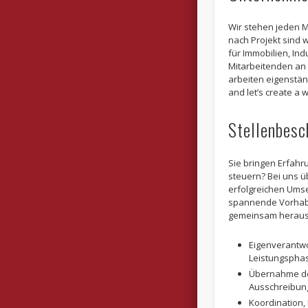
Wir stehen jeden M
nach Projekt sind w
für Immobilien, Ind
Mitarbeitenden an 
arbeiten eigenstän
and let’s create a w
Stellenbesc
Sie bringen Erfah
steuern? Bei uns 
erfolgreichen Umse
spannende Vorhabe
gemeinsam heraus,
Eigenverantwo
Leistungspha
Übernahme de
Ausschreibun
Koordination,