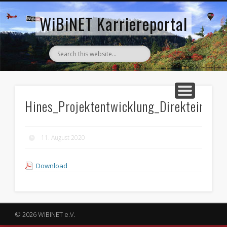
AKTUELLE STELLENANZEIGEN
ZURÜCK ZUM WIBINET
WiBiNET Karriereportal
Hines_Projektentwicklung_Direkteinsti
11. August 2020
Download
© 2026 WiBiNET e.V.